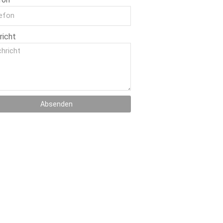
richt
Absenden