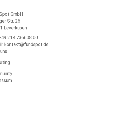
Spot GmbH
ger Str. 26
1 Leverkusen
 +49 214 736608 00
il: kontakt@fundspot.de
 uns
eting
unity
essum
nschutz
e-Richtlinie (EU)
akt